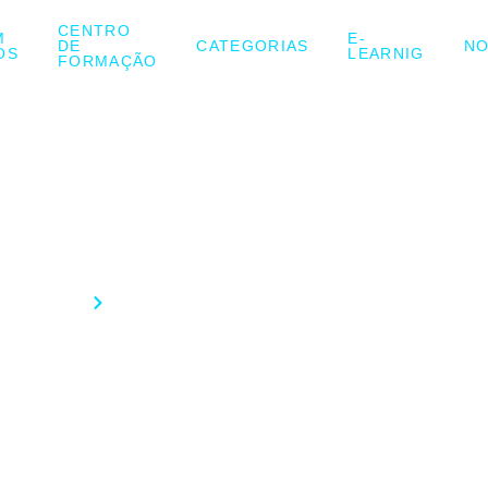
CENTRO
M
E-
DE
CATEGORIAS
NO
OS
LEARNIG
FORMAÇÃO
QUEM SOMOS
Início
Quem somos